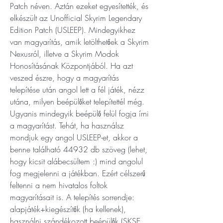
Patch néven. Aztán ezeket egyesítették, és 
elkészült az Unofficial Skyrim Legendary 
Edition Patch (USLEEP). Mindegyikhez 
van magyarítás, amik letölthetőek a Skyrim 
Nexusról, illetve a Skyrim Modok 
Honosításának Központjából. Ha azt 
veszed észre, hogy a magyarítás 
telepítése után angol lett a fél játék, nézz 
utána, milyen beépülőket telepítettél még. 
Ugyanis mindegyik beépülő felül fogja írni 
a magyarítást. Tehát, ha használsz 
mondjuk egy angol USLEEP-et, akkor a 
benne található 44932 db szöveg (lehet, 
hogy kicsit alábecsültem :) mind angolul 
fog megjelenni a játékban. Ezért célszerű 
feltenni a nem hivatalos foltok 
magyarításait is. A telepítés sorrendje: 
alapjáték+kiegészítők (ha kellenek), 
használni szándékozott beépülők (SKSE, 