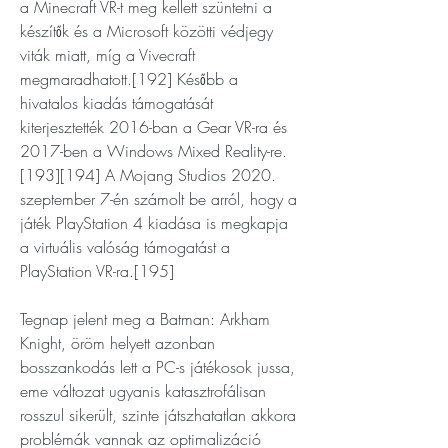
a Minecraft VR-t meg kellett szüntetni a 
készítők és a Microsoft közötti védjegy 
viták miatt, míg a Vivecraft 
megmaradhatott.[192] Később a 
hivatalos kiadás támogatását 
kiterjesztették 2016-ban a Gear VR-ra és 
2017-ben a Windows Mixed Reality-re.
[193][194] A Mojang Studios 2020. 
szeptember 7-én számolt be arról, hogy a 
játék PlayStation 4 kiadása is megkapja 
a virtuális valóság támogatást a 
PlayStation VR-ra.[195]
Tegnap jelent meg a Batman: Arkham 
Knight, öröm helyett azonban 
bosszankodás lett a PC-s játékosok jussa, 
eme változat ugyanis katasztrofálisan 
rosszul sikerült, szinte játszhatatlan akkora 
problémák vannak az optimalizáció 