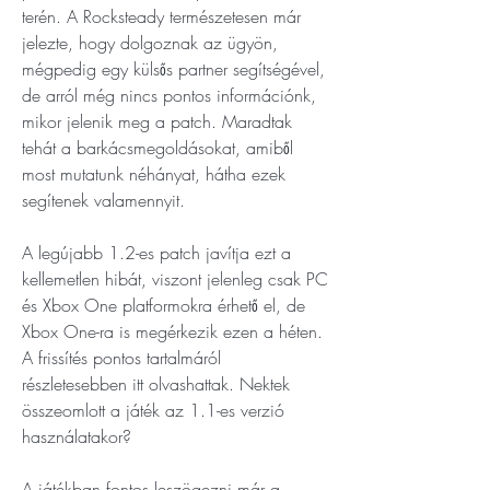
terén. A Rocksteady természetesen már 
jelezte, hogy dolgoznak az ügyön, 
mégpedig egy külsős partner segítségével, 
de arról még nincs pontos információnk, 
mikor jelenik meg a patch. Maradtak 
tehát a barkácsmegoldásokat, amiből 
most mutatunk néhányat, hátha ezek 
segítenek valamennyit.
A legújabb 1.2-es patch javítja ezt a 
kellemetlen hibát, viszont jelenleg csak PC 
és Xbox One platformokra érhető el, de 
Xbox One-ra is megérkezik ezen a héten. 
A frissítés pontos tartalmáról 
részletesebben itt olvashattak. Nektek 
összeomlott a játék az 1.1-es verzió 
használatakor?
A játékban fontos leszögezni már a 