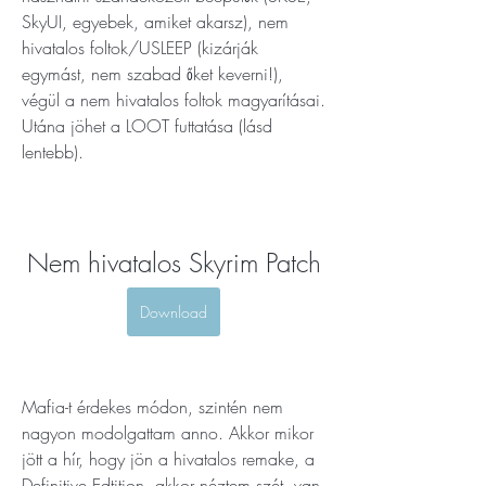
SkyUI, egyebek, amiket akarsz), nem 
hivatalos foltok/USLEEP (kizárják 
egymást, nem szabad őket keverni!), 
végül a nem hivatalos foltok magyarításai. 
Utána jöhet a LOOT futtatása (lásd 
lentebb).
Nem hivatalos Skyrim Patch
Download
Mafia-t érdekes módon, szintén nem 
nagyon modolgattam anno. Akkor mikor 
jött a hír, hogy jön a hivatalos remake, a 
Definitive Edtition, akkor néztem szét, van 