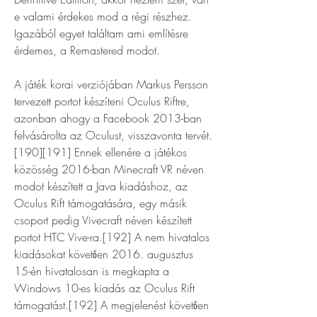
e valami érdekes mod a régi részhez. 
Igazából egyet találtam ami említésre 
érdemes, a Remastered modot.
A játék korai verziójában Markus Persson 
tervezett portot készíteni Oculus Riftre, 
azonban ahogy a Facebook 2013-ban 
felvásárolta az Oculust, visszavonta tervét.
[190][191] Ennek ellenére a játékos 
közösség 2016-ban Minecraft VR néven 
modot készített a Java kiadáshoz, az 
Oculus Rift támogatására, egy másik 
csoport pedig Vivecraft néven készített 
portot HTC Vive-ra.[192] A nem hivatalos 
kiadásokat követően 2016. augusztus 
15-én hivatalosan is megkapta a 
Windows 10-es kiadás az Oculus Rift 
támogatást.[192] A megjelenést követően 