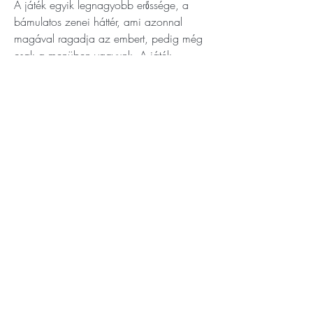
A játék egyik legnagyobb erőssége, a 
bámulatos zenei háttér, ami azonnal 
magával ragadja az embert, pedig még 
csak a menüben vagyunk. A játék 
igencsak sokat fog tölteni (Nem 
játékmenet közben, csupán 
teleportálásokkor. A játéktér egyszerre van 
betöltve, nem olyan mint a Skyrim, ahol 
ajtónként várakozunk. Továbbá az újabb 
gépek és patchek már ezen is sokat 
javítanak.) , ezért bőven lesz alkalmunk 
hallgatni. Komplett szimpfonikus zenekar 
adja a zenét, nem valami olcsó 
koppintásra kell számítani.
Mindenképp tanácsolom, hogy töltsük le 
a legutolsó, 1.75 community patchet a 
játékhoz. Nem hivatalos, de annyira 
profi, hogy azt sem tartom kizártnak, 