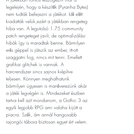
legelején, hogy a készítők (Pyranha Bytes) 
nem tudták befejezni a játékot. Idő előtt 
kiadatták velük,ezért a játékban rengeteg 
hiba van. A legutolsó 1.75 community 
patch rengeteget javít, de optimalizálási 
hibák így is maradtak benne. Bármilyen 
erős géppel is játszik az ember, itt-ott 
szaggatni fog, nincs mit tenni. Emellett 
grafikai glitchek is vannak. A 
harcrendszer sincs sajnos kiépítve 
teljesen. Könnyen meghalhatunk 
bármilyen ügyesen is manőverezünk akár 
a játék legvégén is. Mindezeket észben 
tartva kell azt mondanom, a Gothic 3 az 
egyik legjobb RPG ami valaha kijött a 
piacra. Szűk, ám annál hangosabb 
rajongói tábora biztosan egyet ért velem.